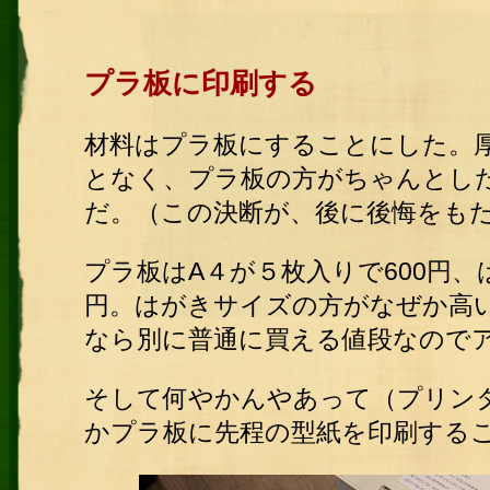
プラ板に印刷する
材料はプラ板にすることにした。
となく、プラ板の方がちゃんとし
だ。（この決断が、後に後悔をも
プラ板はA４が５枚入りで600円、
円。はがきサイズの方がなぜか高
なら別に普通に買える値段なので
そして何やかんやあって（プリン
かプラ板に先程の型紙を印刷する