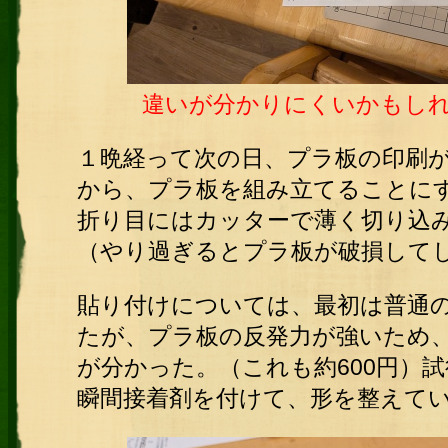
違いが分かりにくいかもし
１晩経って次の日、プラ板の印刷
から、プラ板を組み立てることに
折り目にはカッターで薄く切り込
（やり過ぎるとプラ板が破損して
貼り付けについては、最初は普通
たが、プラ板の反発力が強いため
が分かった。（これも約600円）
瞬間接着剤を付けて、形を整えて