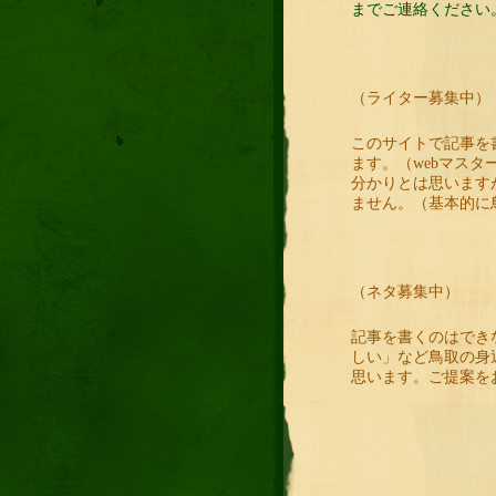
までご連絡ください
（ライター募集中）
このサイトで記事を
ます。（webマス
分かりとは思います
ません。（基本的に
（ネタ募集中）
記事を書くのはでき
しい」など鳥取の身
思います。ご提案を