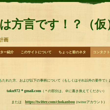
は方言です！？（仮
計画
ター紹介
このサイトについて
ちょっと前のネタ
コンタクト
もたれた方、および以下の事柄について（もしくはそれ以外の要件で）
taku972＊gmail.com
（＊の部分は、＠に書き換えてください）
https://twitter.com/chokanbou
または
(twitterアカウント)