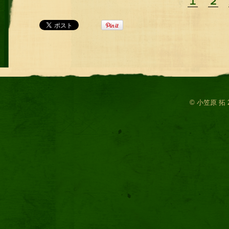
１
２
© 小笠原 拓 2