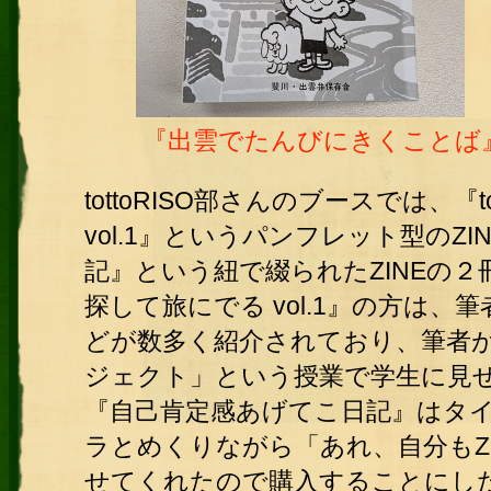
『出雲でたんびにきくことば
tottoRISO部さんのブースでは、『t
vol.1』というパンフレット型のZ
記』という紐で綴られたZINEの２冊を
探して旅にでる vol.1』の方は
どが数多く紹介されており、筆者
ジェクト」という授業で学生に見
『自己肯定感あげてこ日記』はタ
ラとめくりながら「あれ、自分もZ
せてくれたので購入することにし