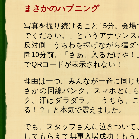
まさかのハプニング
写真を撮り続けること15分。会場
でください。」というアナウンス
反対側。うちわを掲げながら猛ダ
園10分前。「さあ、入るだけや
でQRコードが表示されない！
理由は一つ。みんなが一斉に同じ
さかの回線パンク。スマホとに
ク。汗はダラダラ。「うちら、
る！？」と本気で震えました。
でも、スタッフさんに泣きついて
してもらえて無事入場成功！もう