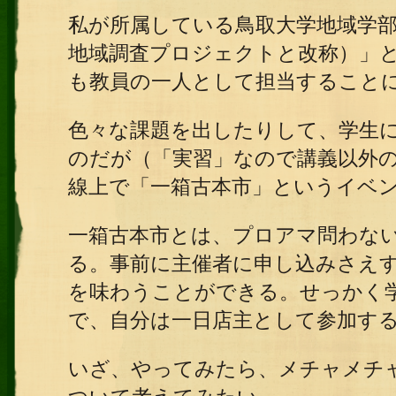
私が所属している鳥取大学地域学
地域調査プロジェクトと改称）」
も教員の一人として担当すること
色々な課題を出したりして、学生
のだが（「実習」なので講義以外
線上で「一箱古本市」というイベ
一箱古本市とは、プロアマ問わな
る。事前に主催者に申し込みさえ
を味わうことができる。せっかく
で、自分は一日店主として参加す
いざ、やってみたら、メチャメチ