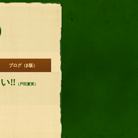
）
ブログ（β版）
‼︎
（戸田夏実）