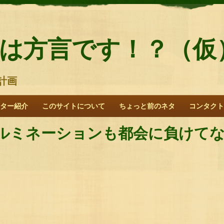
は方言です！？（仮
計画
ター紹介
このサイトについて
ちょっと前のネタ
コンタクト
ルミネーションも都会に負けてない