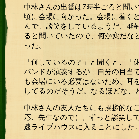
中林さんの出番は7時半ごろと聞い
頃に会場に向かった。会場に着く
んで、談笑をしているようだ。4
ると聞いていたので、何か変だな
った。
「何しているの？」と聞くと、「
バンドが演奏するが、自分の目当
も会場にいる必要はないため、耳
してるのだそうだ。なるほどな、
中林さんの友人たちにも挨拶的な
応、先生なので）、ずっと談笑し
速ライブハウスに入ることにした