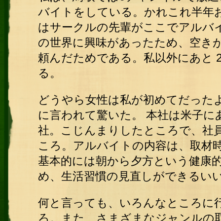
バイトをしている。かれこれ半年
はサークルの先輩がここでアルバ
の世界に興味があったため、空き
頼んだためである。私以外にあと 
る。
どうやら女性は私が初めてだった
に言われて驚いた。 本社は米子に
社。こじんまりしたところで、社
ころ。アルバイトの内容は、取材
基本的には朝から夕方という健康
め、生活習慣の見直しができるい
何と言っても、いろんなところに
ろ。また、さまざまなジャンルの