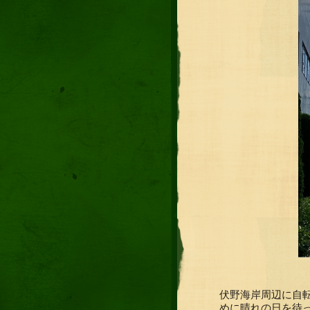
伏野海岸周辺に自
めに晴れの日を待