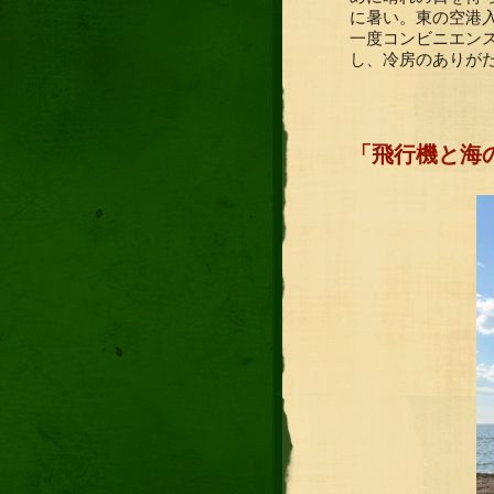
に暑い。東の空港
一度コンビニエン
し、冷房のありが
「飛行機と海