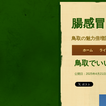
腸感冒
鳥取の魅力倍増
ホーム
ライ
鳥取でい
公開日：2025年4月21日