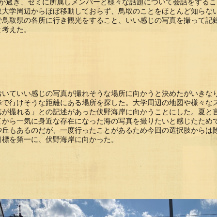
年が過ぎ、ゼミに所属しメンバーと様々な話題について会話をする
取大学周辺からほぼ移動しておらず、鳥取のことをほとんど知らな
で鳥取県の各所に行き観光をすること、いい感じの写真を撮って記
と考えた。
おいていい感じの写真が撮れそうな場所に向かうと決めたがいきな
歩で行けそうな距離にある場所を探した。大学周辺の地図や様々な
真が撮れる」との記述があった伏野海岸に向かうことにした。夏と
てから一気に身近な存在になった海の写真を撮りたいと感じたため
砂丘もあるのだが、一度行ったことがあるため今回の選択肢からは
目標を第一に、伏野海岸に向かった。