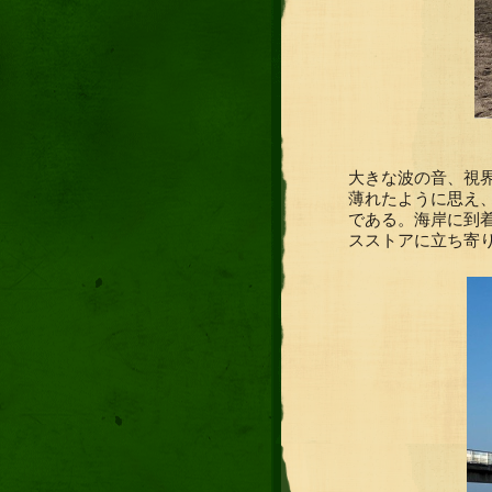
大きな波の音、視
薄れたように思え
である。海岸に到
スストアに立ち寄