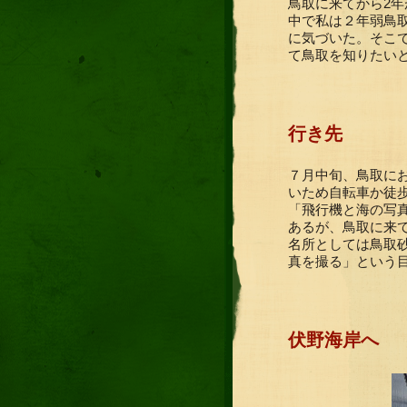
鳥取に来てから2
中で私は２年弱鳥
に気づいた。そこ
て鳥取を知りたい
行き先
７月中旬、鳥取に
いため自転車か徒
「飛行機と海の写
あるが、鳥取に来
名所としては鳥取
真を撮る」という
伏野海岸へ