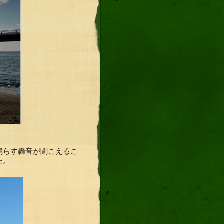
鳴らす轟音が聞こえるこ
た。