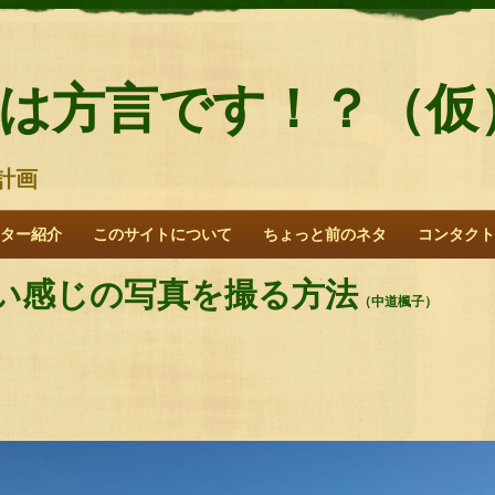
は方言です！？（仮
計画
ター紹介
このサイトについて
ちょっと前のネタ
コンタクト
い感じの写真を撮る方法
（中道楓子）