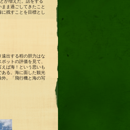
ことが増えた。話をする
いまま過ごしてきたこと
録に残すことを目標とし
り遠出する程の胆力はな
スポットの評価を見て、
言えば海！という思いも
である。海に面した観光
除外。「飛行機と海の写