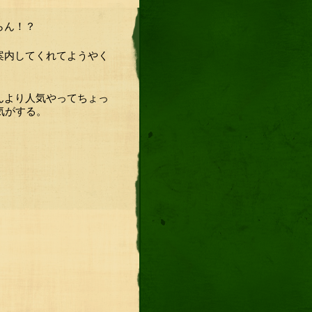
らん！？
案内してくれてようやく
んより人気やってちょっ
気がする。