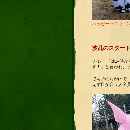
ハッピーハロウィ
波乱のスター
パレードは14時
す！」と言われ、
でもそのおかげで
えず目が合う人全