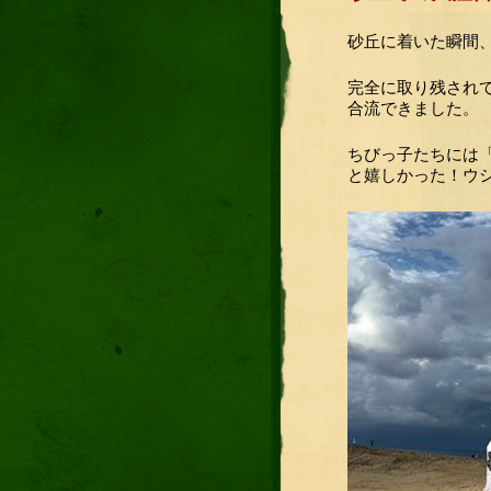
砂丘に着いた瞬間
完全に取り残され
合流できました。
ちびっ子たちには
と嬉しかった！ウ