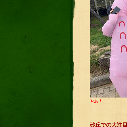
やあ！
砂丘での大注