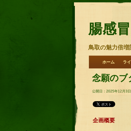
腸感冒
鳥取の魅力倍増
ホーム
ライ
念願のブ
公開日：2025年12月3日
企画概要