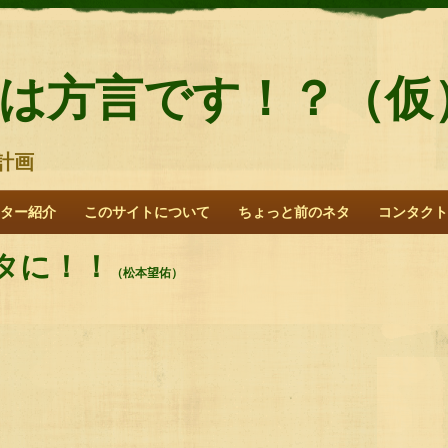
は方言です！？（仮
計画
ター紹介
このサイトについて
ちょっと前のネタ
コンタクト
タに！！
（松本望佑）