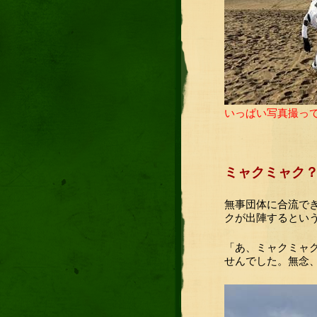
いっぱい写真撮っ
ミャクミャク
無事団体に合流で
クが出陣するとい
「あ、ミャクミャ
せんでした。無念