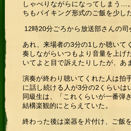
しゃべりながらになってしまう…
ちもバイキング形式のご飯を少し
12時20分ごろから放送部さんの
あれ、来場者の3分の1しか聴いて
奏しながらいつもより音量を上げ
いてよと目で訴えたりしたが、あ
演奏が終わり聴いてくれた人は拍
に話し続ける人が3分の2くらいは
同級生は、「これくらいが一番弾
結構楽観的にとらえていた。
終わった後は楽器を片付け、ご飯