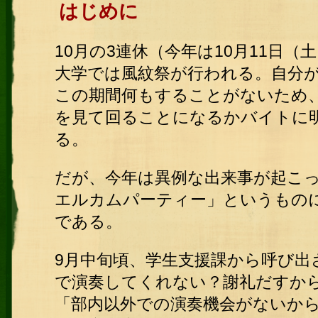
はじめに
10月の3連休（今年は10月11日（
大学では風紋祭が行われる。自分
この期間何もすることがないため
を見て回ることになるかバイトに
る。
だが、今年は異例な出来事が起こ
エルカムパーティー」というもの
である。
9月中旬頃、学生支援課から呼び出
で演奏してくれない？謝礼だすか
「部内以外での演奏機会がないか