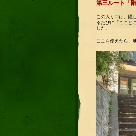
第三ルート「
この入り口は、隠
るたびに「ここど
した。
ここを使えたら、