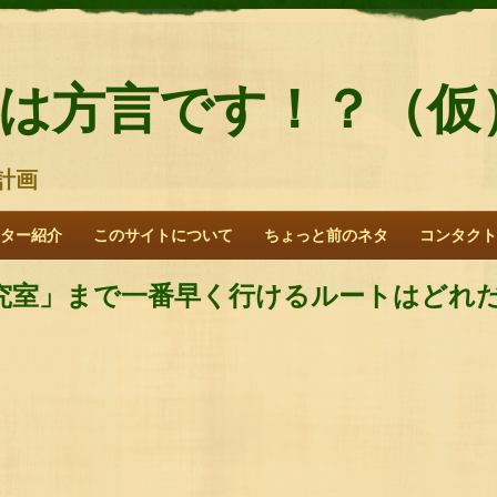
は方言です！？（仮
計画
ター紹介
このサイトについて
ちょっと前のネタ
コンタクト
究室」まで一番早く行けるルートはどれ