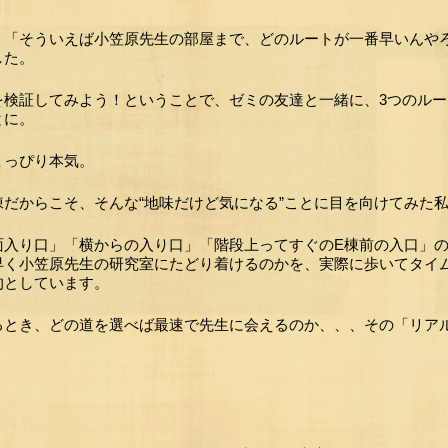
、「そういえば小笠原先生の部屋まで、どのルートが一番早いんや
した。
を検証してみよう！ということで、ゼミの友達と一緒に、3つのル
とに。
ょっぴり本気。
棟だからこそ、そんな“地味だけど気になる”ことに目を向けてみた
面入り口」「横からの入り口」「階段上ってすぐのE棟前の入口」の
早く小笠原先生の研究室にたどり着けるのかを、実際に歩いてタイ
的としています。
るとき、どの道を選べば最速で先生に会えるのか、、、その「リア