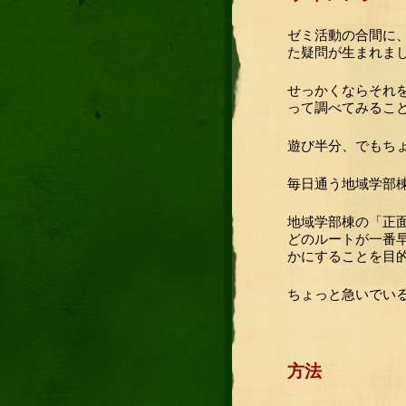
ゼミ活動の合間に
た疑問が生まれま
せっかくならそれ
って調べてみるこ
遊び半分、でもち
毎日通う地域学部
地域学部棟の「正
どのルートが一番
かにすることを目
ちょっと急いでい
方法