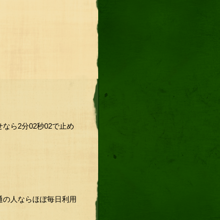
ら2分02秒02で止め
通の人ならほぼ毎日利用