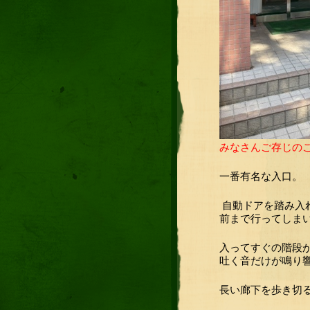
みなさんご存じの
一番有名な入口。
自動ドアを踏み入
前まで行ってしま
入ってすぐの階段
吐く音だけが鳴り
長い廊下を歩き切