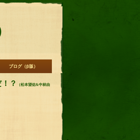
）
ブログ（β版）
だ！？
（松本望佑&中林由