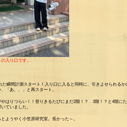
この入り口です。
れた瞬間計測スタート！入り口に入ると同時に、引きよせられるか
い、「あ、、」と再スタート。
がやはりつらい！！登りきるたびにまだ2階！？ 3階！？と4階に
響いていました。
るとようやく小笠原研究室。長かった～。