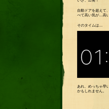
いざ、出発！
自動ドアを超えて
べて高い気が…高
そのタイムは…
あれ、めっちゃ早
かもしれません。