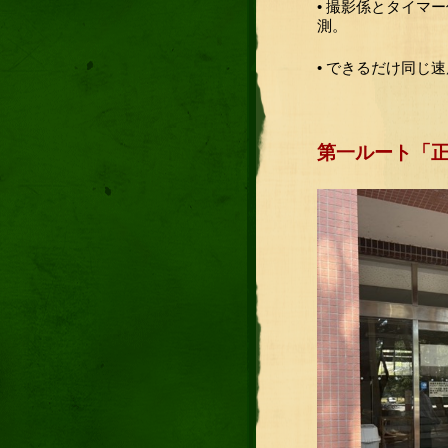
• 撮影係とタイ
測。
• できるだけ同じ
第一ルート「