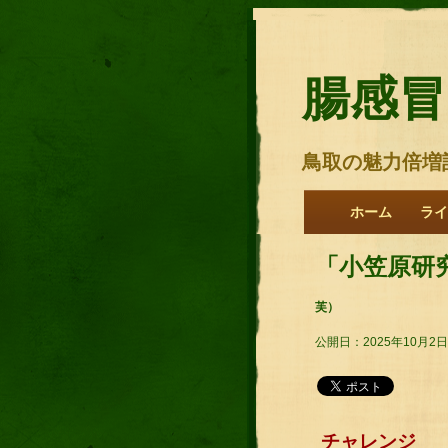
腸感冒
鳥取の魅力倍増
ホーム
ライ
「小笠原研
芙）
公開日：2025年10月2日
チャレンジ