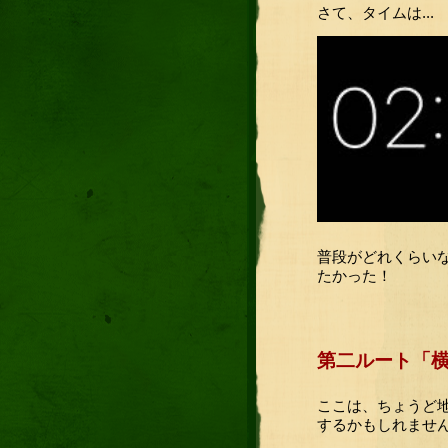
さて、タイムは...
普段がどれくらいな
たかった！
第二ルート「
ここは、ちょうど
するかもしれませ