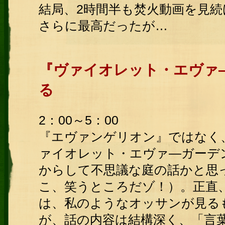
結局、2時間半も焚火動画を見
さらに最高だったが…
『ヴァイオレット・エヴァ
る
2：00～5：00
『エヴァンゲリオン』ではなく
ァイオレット・エヴァ―ガーデ
からして不思議な庭の話かと思
こ、笑うところだゾ！）。正直
は、私のようなオッサンが見る
が、話の内容は結構深く、「言