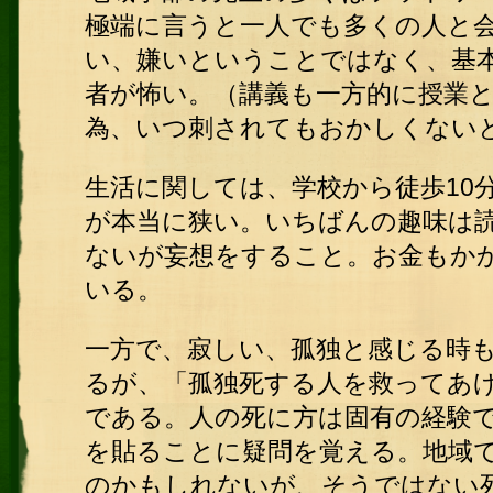
極端に言うと一人でも多くの人と
い、嫌いということではなく、基
者が怖い。（講義も一方的に授業
為、いつ刺されてもおかしくない
生活に関しては、学校から徒歩10
が本当に狭い。いちばんの趣味は
ないが妄想をすること。お金もか
いる。
一方で、寂しい、孤独と感じる時
るが、「孤独死する人を救ってあ
である。人の死に方は固有の経験
を貼ることに疑問を覚える。地域
のかもしれないが、そうではない