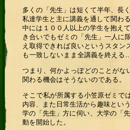
多くの「先生」は短くて半年、長
私達学生と主に講義を通して関わ
中には１００人以上の学生を抱え
き合いでもゼミの「先生」一人に
え取得できれば良いというスタン
も一致しないまま全講義を終える
つまり、何かよっぽどのことがな
関わる機会はそうないのである。
そこで私が所属する小笠原ゼミで
内容、また日常生活から趣味とい
学の「先生」方に伺い、大学の「
動を開始した。