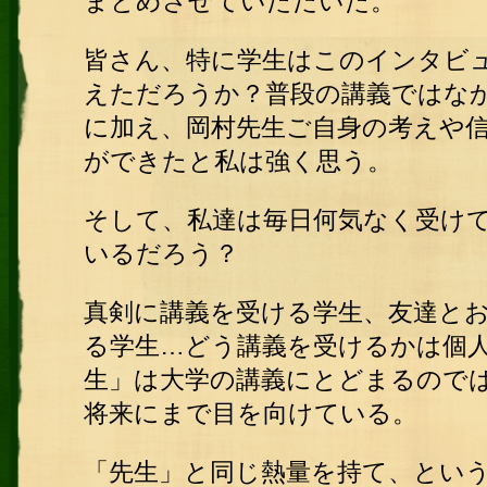
まとめさせていただいた。
皆さん、特に学生はこのインタビ
えただろうか？普段の講義ではな
に加え、岡村先生ご自身の考えや
ができたと私は強く思う。
そして、私達は毎日何気なく受け
いるだろう？
真剣に講義を受ける学生、友達と
る学生…
どう講義を受けるかは個
生」は大学の講義にとどまるので
将来にまで目を向けている。
「先生」と同じ熱量を持て、とい