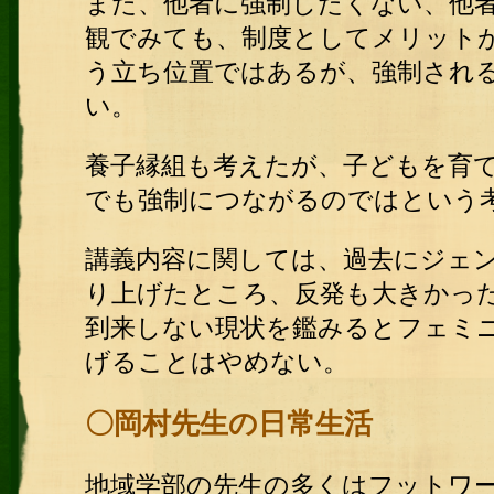
また、他者に強制したくない、他
観でみても、制度としてメリット
う立ち位置ではあるが、強制され
い。
養子縁組も考えたが、子どもを育
でも強制につながるのではという
講義内容に関しては、過去にジェ
り上げたところ、反発も大きかっ
到来しない現状を鑑みるとフェミ
げることはやめない。
〇岡村先生の日常生活
地域学部の先生の多くはフットワ