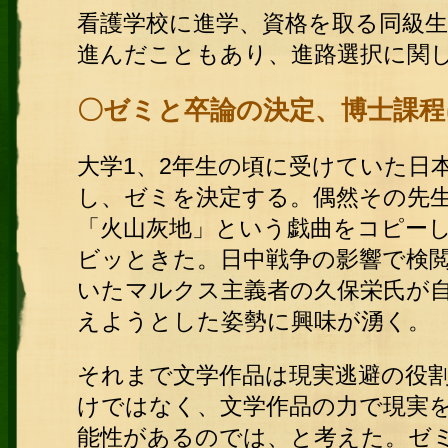
看護学校に進学、資格を取る同級
進んだこともあり、進路選択に関
〇ゼミと卒論の決定、博士課程
大学1、2年生の頃に受けていた日
し、ゼミを決定する。偶然その先
「火山灰地」という戯曲をコピー
ビッときた。日中戦争の影響で検
いたマルクス主義者の久保栄氏が
えようとした姿勢に興味が湧く。
それまで文学作品は現実逃避の役
けではなく、文学作品の力で現実
能性があるのでは、と考えた。ゼ