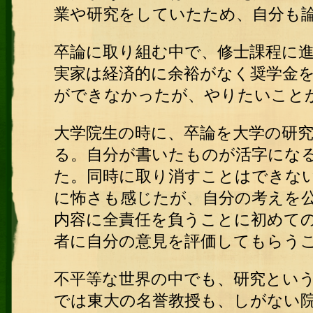
業や研究をしていたため、自分も
卒論に取り組む中で、修士課程に
実家は経済的に余裕がなく奨学金
ができなかったが、やりたいこと
大学院生の時に、卒論を大学の研
る。
自分が書いたものが活字にな
た。同時に取り消すことはできな
に怖さも感じたが、自分の考えを
内容に全責任を負うことに初めて
者に自分の意見を評価してもらう
不平等な世界の中でも、研究とい
では東大の名誉教授も、しがない