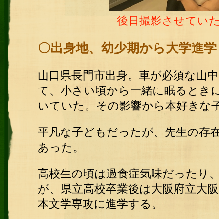
後日撮影させてい
〇出
身地、幼少期から大学進学
山口県長門市出身。車が必須な山中
て、小さい頃から一緒に眠るとき
いていた。その影響から本好きな
平凡な子どもだったが、先生の存
あった。
高校生の頃は過食症気味だったり
が、県立高校卒業後は大阪府立大阪
本文学専攻に進学する。