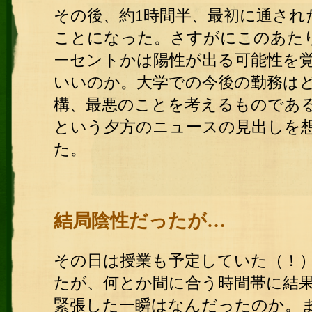
その後、約1時間半、最初に通され
ことになった。さすがにこのあた
ーセントかは陽性が出る可能性を
いいのか。大学での今後の勤務は
構、最悪のことを考えるものであ
という夕方のニュースの見出しを
た。
結局陰性だったが…
その日は授業も予定していた（！
たが、何とか間に合う時間帯に結
緊張した一瞬はなんだったのか。